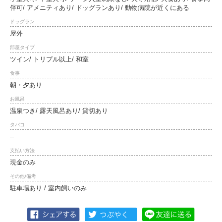
伴可/ アメニティあり/ ドッグランあり/ 動物病院が近くにある
ドッグラン
屋外
部屋タイプ
ツイン/ トリプル以上/ 和室
食事
朝・夕あり
お風呂
温泉つき/ 露天風呂あり/ 貸切あり
タバコ
--
支払い方法
現金のみ
その他/備考
駐車場あり / 室内飼いのみ