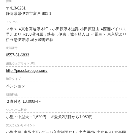
住所
〒413-0231
静岡県県伊東市富戸 801-1
アクセス
＜車＞ ●東名高速厚木IC～小田原厚木道路 小田原経由 ●西湘バイパス
早川より R135湯河原→熱海→伊東→城ヶ崎入口 ＜電車＞ 東京駅より
伊豆急伊東線 城ヶ崎海岸駅
電話番号
0557-51-6833
施設ウェブサイトURL
http://piccolarouge.com/
施設タイプ
ペンション
宿泊料金
２食付き 13,000円～
ワンちゃん料金
小型・中型犬：1,620円 ※愛犬2頭目から1,080円
愛犬こだわりポイント
小型犬可/ 中型犬可/ ゲージ入室制限なし/ 犬専用宿/ 犬食あり/ 食事同