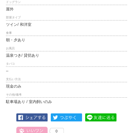
ドッグラン
屋外
部屋タイプ
ツイン/ 和洋室
食事
朝・夕あり
お風呂
温泉つき/ 貸切あり
タバコ
--
支払い方法
現金のみ
その他/備考
駐車場あり / 室内飼いのみ
0