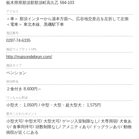
栃木県県那須郡那須町高久乙 594-103
アクセス
＜車＞ 那須インターから湯本方面へ。広谷地交差点を左折して左側
＜電車＞ 東北本線、黒磯駅下車
電話番号
0287-74-6335
施設ウェブサイトURL
http://maisondebrun.com/
施設タイプ
ペンション
宿泊料金
２食付き 8,600円～
ワンちゃん料金
小型犬： 1,050円 / 中型・大型・超大型犬： 1,575円
愛犬こだわりポイント
小型犬可/ 中型犬可/ 大型犬可/ ゲージ入室制限なし/ 犬専用宿/ 犬食あ
り/ 食事同伴可/ 頭数制限なし/ アメニティあり/ ドッグランあり/ 動物
病院が近くにある