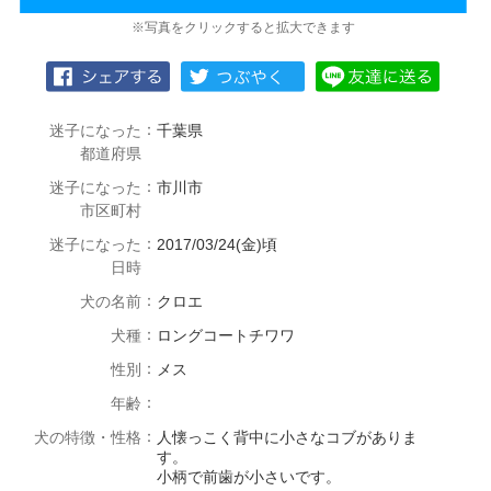
※写真をクリックすると拡大できます
：
迷子になった
千葉県
都道府県
：
迷子になった
市川市
市区町村
：
迷子になった
2017/03/24(金)頃
日時
：
犬の名前
クロエ
：
犬種
ロングコートチワワ
：
性別
メス
：
年齢
：
犬の特徴・性格
人懐っこく背中に小さなコブがありま
す。
小柄で前歯が小さいです。