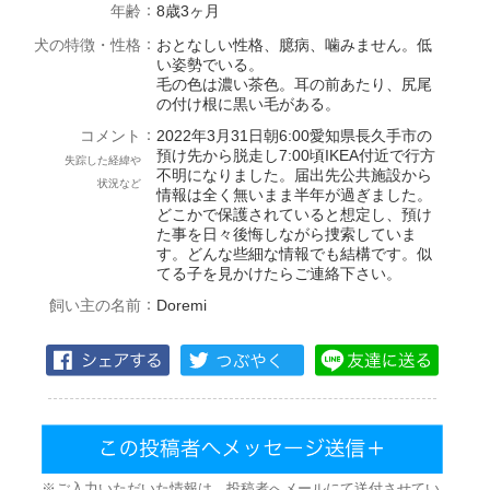
：
年齢
8歳3ヶ月
：
犬の特徴・性格
おとなしい性格、臆病、噛みません。低
い姿勢でいる。
毛の色は濃い茶色。耳の前あたり、尻尾
の付け根に黒い毛がある。
：
コメント
2022年3月31日朝6:00愛知県長久手市の
預け先から脱走し7:00頃IKEA付近で行方
失踪した経緯や
不明になりました。届出先公共施設から
状況など
情報は全く無いまま半年が過ぎました。
どこかで保護されていると想定し、預け
た事を日々後悔しながら捜索していま
す。どんな些細な情報でも結構です。似
てる子を見かけたらご連絡下さい。
：
飼い主の名前
Doremi
※ご入力いただいた情報は、投稿者へメールにて送付させてい