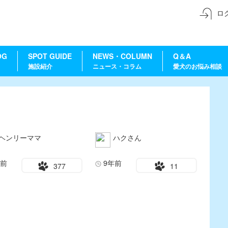
ロ
OG
SPOT GUIDE
NEWS・COLUMN
Q＆A
施設紹介
ニュース・コラム
愛犬のお悩み相談
ヘンリーママ
ハクさん
年前
9年前
377
11