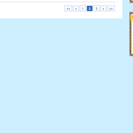
1
3
<<
<
2
>
>>