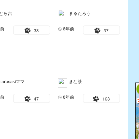
とら吉
まるたろう
年前
8年前
33
37
harusakiママ
きな茶
年前
8年前
47
163