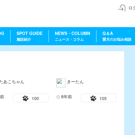
ロ
OG
SPOT GUIDE
NEWS・COLUMN
Q＆A
施設紹介
ニュース・コラム
愛犬のお悩み相談
たあこちゃん
きーたん
年前
8年前
100
105