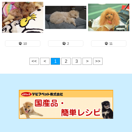
10
2
11
<<
<
1
2
3
>
>>