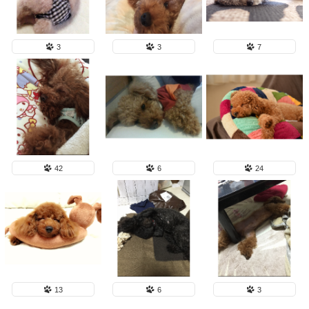
3
3
7
42
6
24
13
6
3