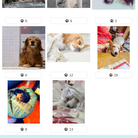
6
6
2
6
12
19
8
13