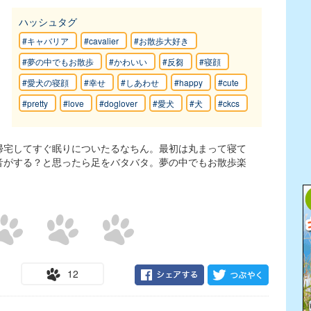
ハッシュタグ
#キャバリア
#cavalier
#お散歩大好き
#夢の中でもお散歩
#かわいい
#反芻
#寝顔
#愛犬の寝顔
#幸せ
#しあわせ
#happy
#cute
#pretty
#love
#doglover
#愛犬
#犬
#ckcs
帰宅してすぐ眠りについたるなちん。最初は丸まって寝て
音がする？と思ったら足をバタバタ。夢の中でもお散歩楽
12