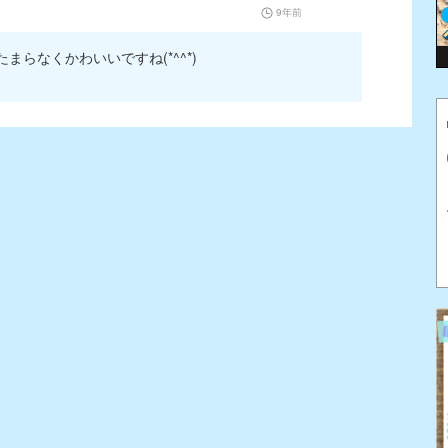
9年前
らなくかわいいですね(*^^*)
。