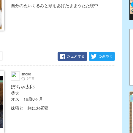
自分のぬいぐるみと頭をあげたままうたた寝中
shoko
9年前
ぽちゃ太郎
柴犬
オス 16歳0ヶ月
妹猫と一緒にお昼寝