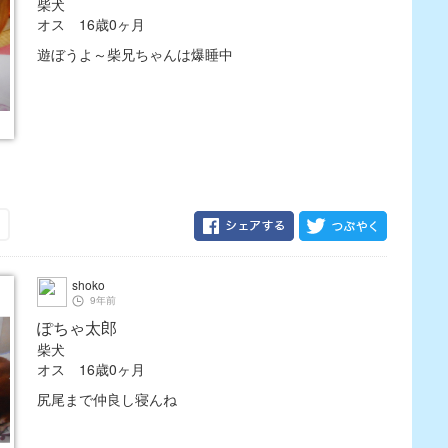
柴犬
オス 16歳0ヶ月
遊ぼうよ～柴兄ちゃんは爆睡中
shoko
9年前
ぽちゃ太郎
柴犬
オス 16歳0ヶ月
尻尾まで仲良し寝んね