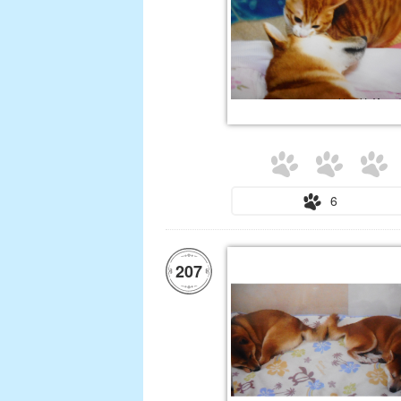
6
207