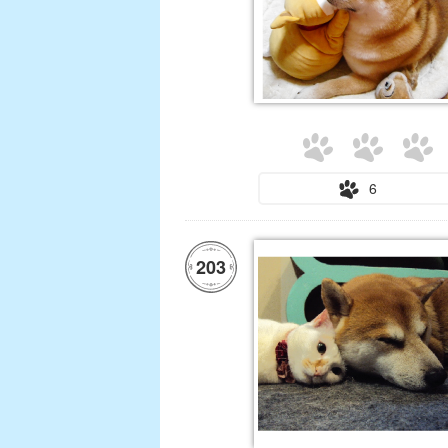
6
203