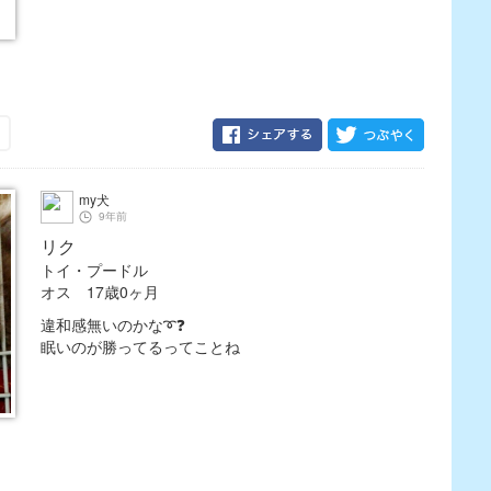
my犬
9年前
リク
トイ・プードル
オス 17歳0ヶ月
違和感無いのかな➰❓
眠いのが勝ってるってことね