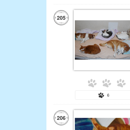
205
6
206