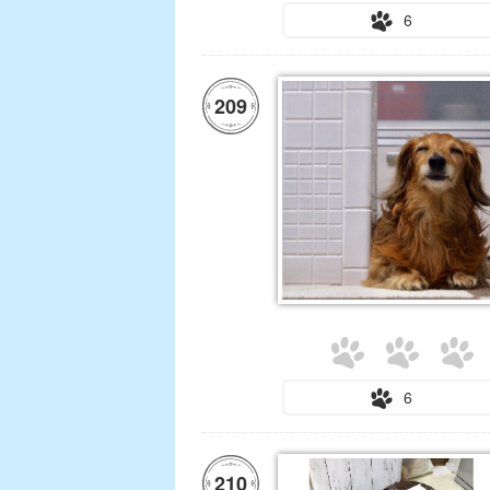
6
209
6
210