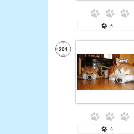
6
204
6