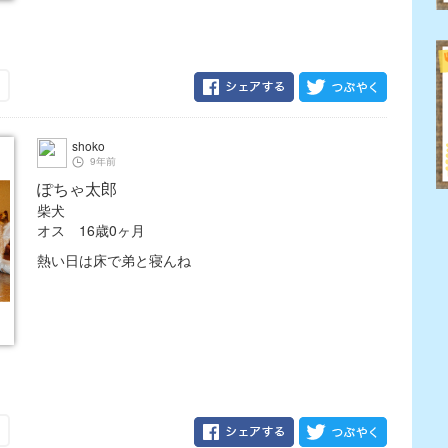
shoko
9年前
ぽちゃ太郎
柴犬
オス 16歳0ヶ月
熱い日は床で弟と寝んね