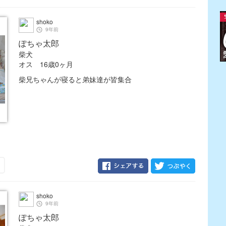
shoko
9年前
ぽちゃ太郎
柴犬
オス 16歳0ヶ月
柴兄ちゃんが寝ると弟妹達が皆集合
shoko
9年前
ぽちゃ太郎