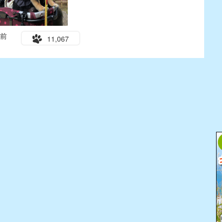
年前
11,067