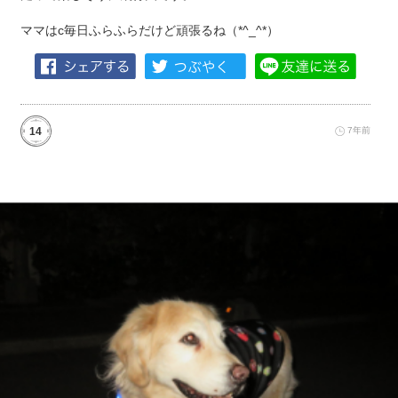
ママはc毎日ふらふらだけど頑張るね（*^_^*）
14
7年前