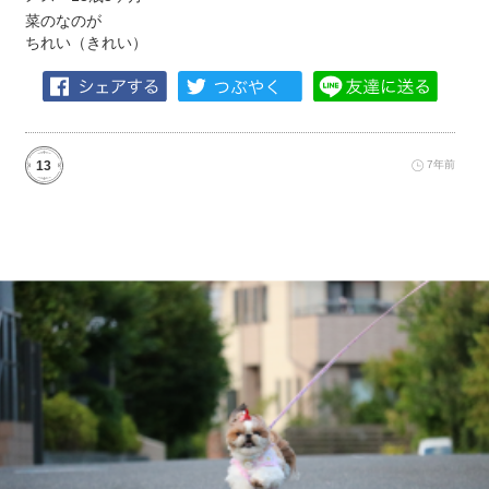
菜のなのが
ちれい（きれい）
13
7年前