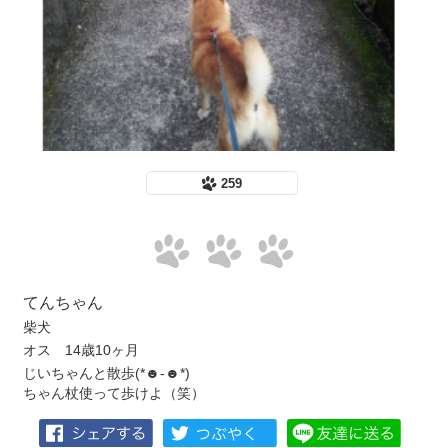
259
てんちゃん
柴犬
オス 14歳10ヶ月
じいちゃんと散歩(*☻-☻*)
ちゃん杖使って歩けよ（笑）