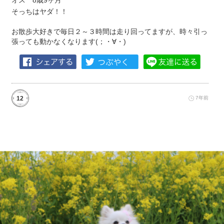
オス 8歳9ヶ月
そっちはヤダ！！
お散歩大好きで毎日２～３時間は走り回ってますが、時々引っ
張っても動かなくなります(；・∀・)
12
7年前