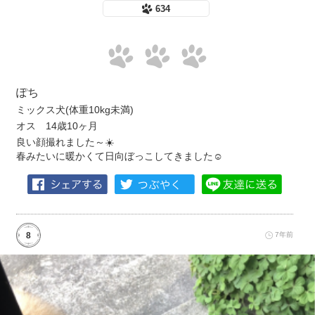
634
ぽち
ミックス犬(体重10kg未満)
オス 14歳10ヶ月
良い顔撮れました～☀️
春みたいに暖かくて日向ぼっこしてきました☺️
8
7年前