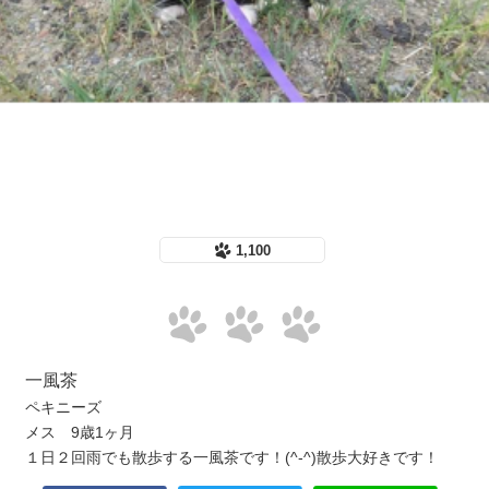
1,100
一風茶
ペキニーズ
メス 9歳1ヶ月
１日２回雨でも散歩する一風茶です！(^-^)散歩大好きです！