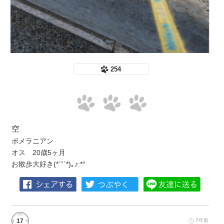
254
空
ポメラニアン
オス 20歳5ヶ月
お散歩大好き(*ˊ˘ˋ*)｡♪:*°
17
7年前