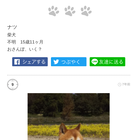
ナツ
柴犬
不明 15歳11ヶ月
おさんぽ、いく？
9
7年前