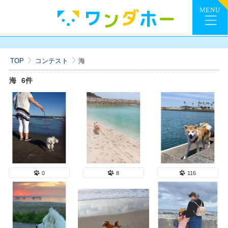
TOP
コンテスト
海
海
6件
0
8
116