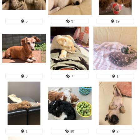
5
3
19
3
7
1
1
10
2