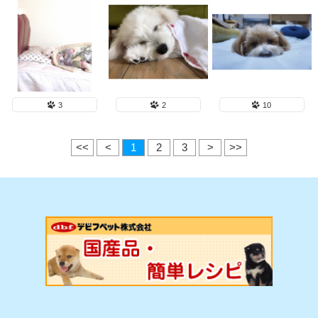
3
2
10
<<
<
1
2
3
>
>>