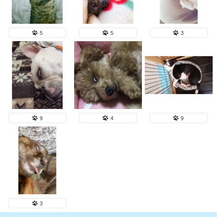
5
5
3
9
4
9
3