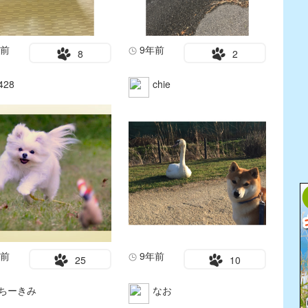
年前
9年前
8
2
428
chie
年前
9年前
25
10
ちーきみ
なお