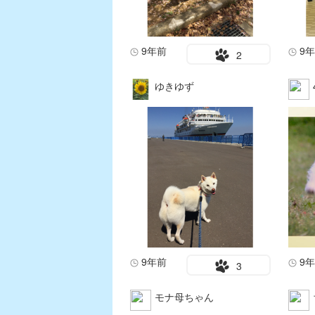
9年前
9
2
ゆきゆず
9年前
9
3
モナ母ちゃん