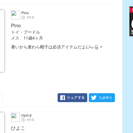
Pino
9年前
Pino
トイ・プードル
メス 11歳4ヶ月
暑いから麦わら帽子は必須アイテムだよ(｡•̀ᴗ-)و ̑̑✧
riyon♪
9年前
ひよこ