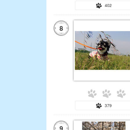
402
8
379
9