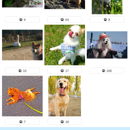
9
64
8
10
17
166
7
18