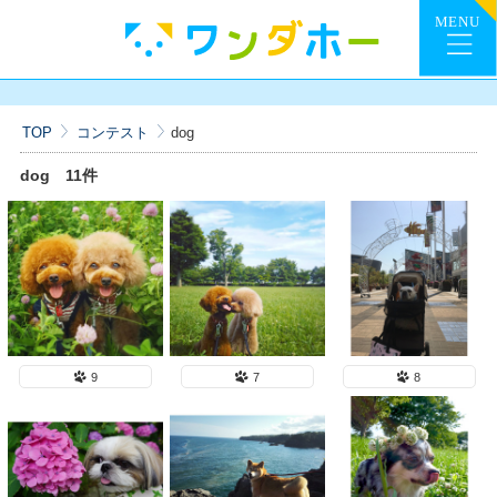
TOP
コンテスト
dog
dog
11件
9
7
8