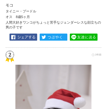
モコ
タイニー・プードル
オス 8歳5ヶ月
人間大好きワンコがちょっと苦手なジェンダーレスな顔立ちの
男の子です
3年前