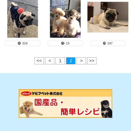
319
13
197
<<
<
1
2
>
>>