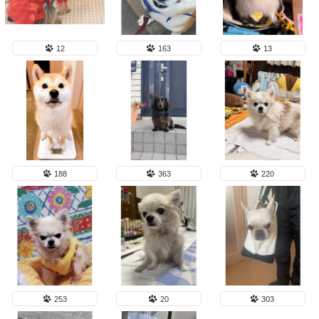
12
163
13
188
363
220
253
20
303