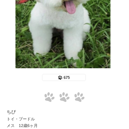
675
ちび
トイ・プードル
メス 12歳6ヶ月