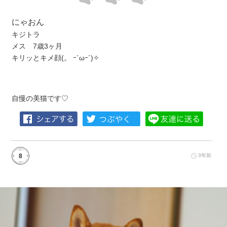
にゃおん
キジトラ
メス 7歳3ヶ月
キリッとキメ顔(。 ｰ`ωｰ´)✧
自慢の美猫です♡
8
3年前