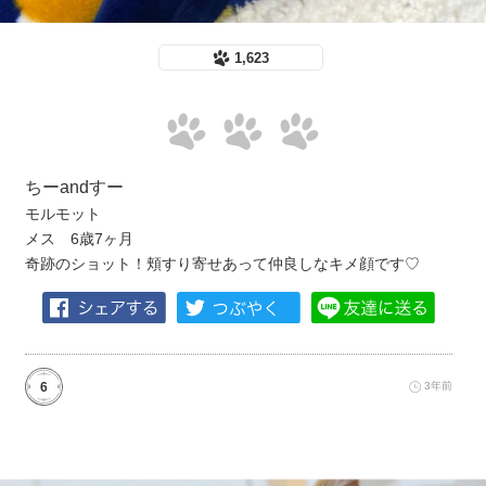
1,623
ちーandすー
モルモット
メス 6歳7ヶ月
奇跡のショット！頬すり寄せあって仲良しなキメ顔です♡
6
3年前