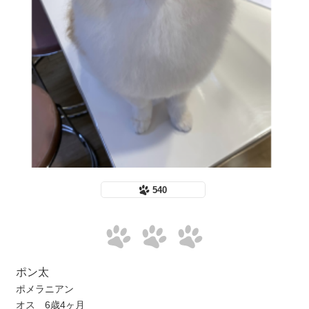
540
ポン太
ポメラニアン
オス 6歳4ヶ月