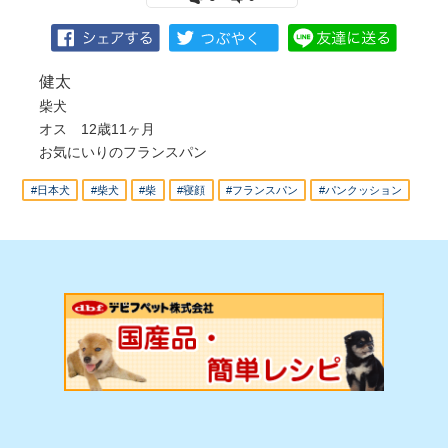
健太
柴犬
オス 12歳11ヶ月
お気にいりのフランスパン
#日本犬
#柴犬
#柴
#寝顔
#フランスパン
#パンクッション