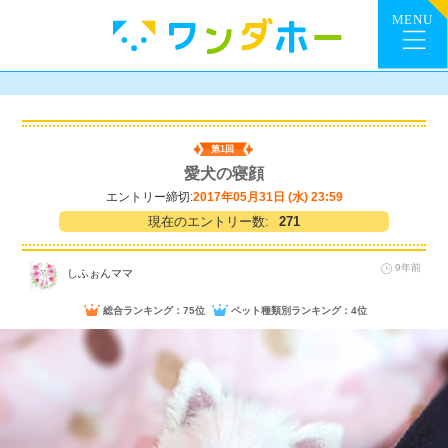
第1回
愛犬の寝顔
エントリー締切:
2017年05月31日 (水) 23:59
現在のエントリー数:
271
9年前
しふぉんママ
総合ランキング：75位
ペット種類別ランキング：4位