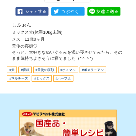
しふぉん
ミックス犬(体重10kg未満)
メス 11歳8ヶ月
天使の寝顔♡
そっと、大好きなぬいぐるみを添い寝させてみたら、その
まま気持ちよさそうに寝てました（*＾＾*)
#犬
#寝顔
#天使の寝顔
#ポメマル
#ポメラニアン
#マルチーズ
#ミックス
#ハーフ犬