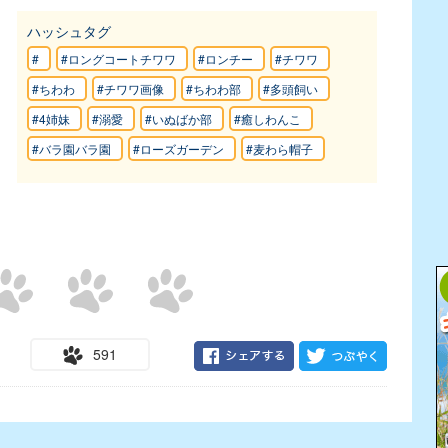
ハッシュタグ
#
#ロングコートチワワ
#ロンチー
#チワワ
#ちわわ
#チワワ画像
#ちわわ部
#多頭飼い
#4姉妹
#溺愛
#いぬばか部
#癒しわんこ
#バラ園バラ園
#ローズガーデン
#麦わら帽子
591