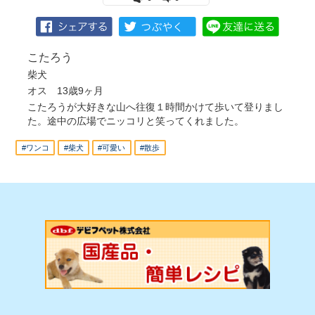
こたろう
柴犬
オス 13歳9ヶ月
こたろうが大好きな山へ往復１時間かけて歩いて登りまし
た。途中の広場でニッコリと笑ってくれました。
#ワンコ
#柴犬
#可愛い
#散歩