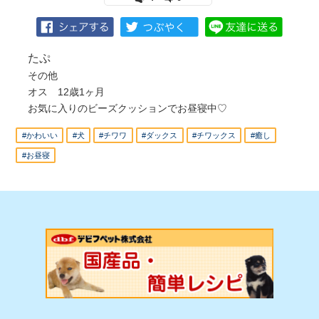
たぷ
その他
オス 12歳1ヶ月
お気に入りのビーズクッションでお昼寝中♡
#かわいい
#犬
#チワワ
#ダックス
#チワックス
#癒し
#お昼寝