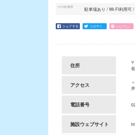
その他/備考
駐車場あり / Wi-Fi利用可 
〒
住所
＜
アクセス
井
電話番号
0
施設ウェブサイト
ht