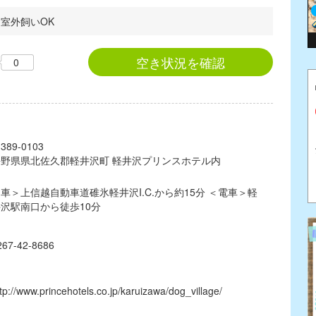
/ 室外飼いOK
空き状況を確認
0
389-0103
長野県県北佐久郡軽井沢町 軽井沢プリンスホテル内
車＞上信越自動車道碓氷軽井沢I.C.から約15分 ＜電車＞軽
沢駅南口から徒歩10分
267-42-8686
tp://www.princehotels.co.jp/karuizawa/dog_village/