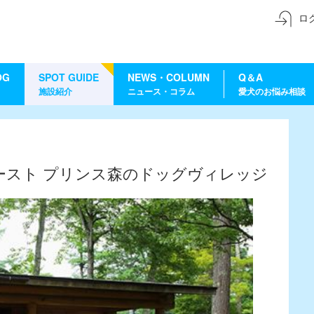
ロ
OG
SPOT GUIDE
NEWS・COLUMN
Q＆A
施設紹介
ニュース・コラム
愛犬のお悩み相談
ースト プリンス森のドッグヴィレッジ