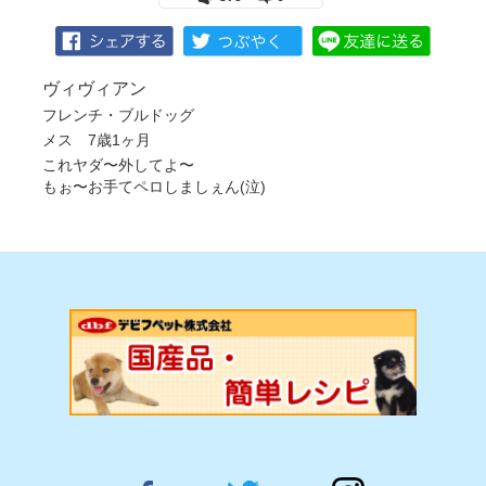
ヴィヴィアン
フレンチ・ブルドッグ
メス 7歳1ヶ月
これヤダ〜外してよ〜
もぉ〜お手てペロしましぇん(泣)