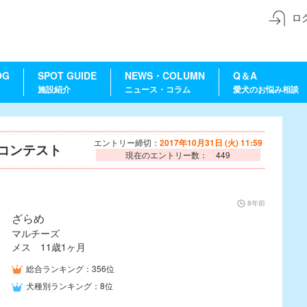
ロ
OG
SPOT GUIDE
NEWS・COLUMN
Q＆A
施設紹介
ニュース・コラム
愛犬のお悩み相談
エントリー締切：
2017年10月31日 (火) 11:59
ーコンテスト
現在のエントリー数： 449
8年前
ざらめ
マルチーズ
メス 11歳1ヶ月
総合ランキング：356位
犬種別ランキング：8位