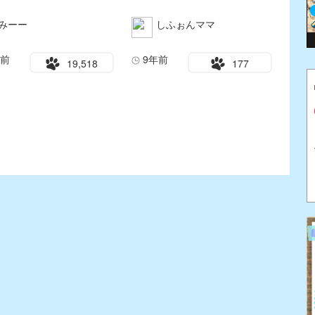
みーー
しふぉんママ
年前
9年前
19,518
177