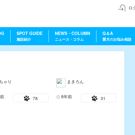
ロ
OG
SPOT GUIDE
NEWS・COLUMN
Q＆A
施設紹介
ニュース・コラム
愛犬のお悩み相談
ちゃり
まきろん
年前
8年前
78
31