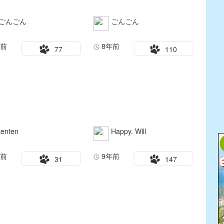
ごんごん
ごんごん
年前
8年前
77
110
tenten
Happy. Will
年前
9年前
31
147