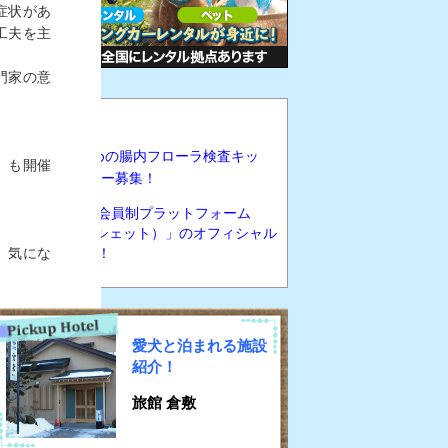
症状があ
工夫を主
門家の意
お知らせ
【愛犬のための腸内フローラ検査キッ
」も開催
ト】 無料モニター募集！
愛犬家のための会員制プラットフォーム
「cachette（カシェット）」のオフィシャル
ブランドに参画！
、気にな
愛犬と泊まれる施設
紹介！
いてみま
旅館 倉敷