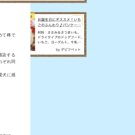
めて稀で
感染する
れぞれ同
愛犬に感