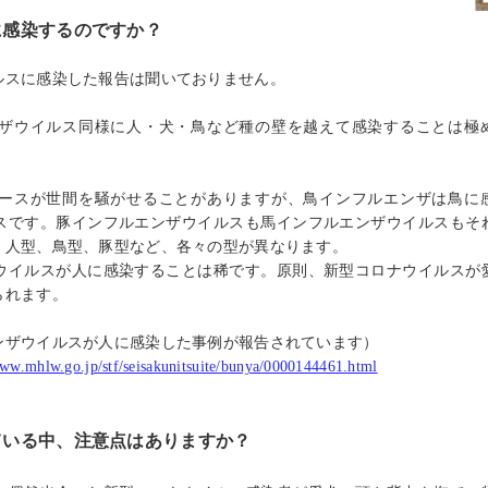
に感染するのですか？
ルスに感染した報告は聞いておりません。
ザウイルス同様に人・犬・鳥など種の壁を越えて感染することは極
ースが世間を騒がせることがありますが、鳥インフルエンザは鳥に
スです。豚インフルエンザウイルスも馬インフルエンザウイルスもそ
、人型、鳥型、豚型など、各々の型が異なります。
ウイルスが人に感染することは稀です。原則、新型コロナウイルスが
られます。
ンザウイルスが人に感染した事例が報告されています）
www.mhlw.go.jp/stf/seisakunitsuite/bunya/0000144461.html
ている中、注意点はありますか？