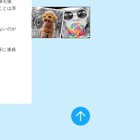
帰宅後、
ことは否
ないのが
医に連絡