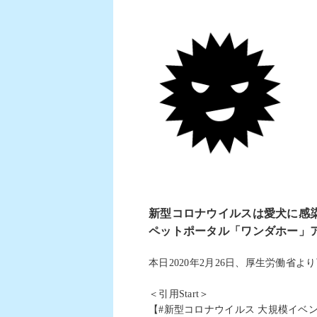
新型コロナウイルスは愛犬に感
ペットポータル「ワンダホー」
本日
2020
年
2
月
26
日、厚生労働省より
＜引用
Start
＞
【
#
新型コロナウイルス
大規模イベ