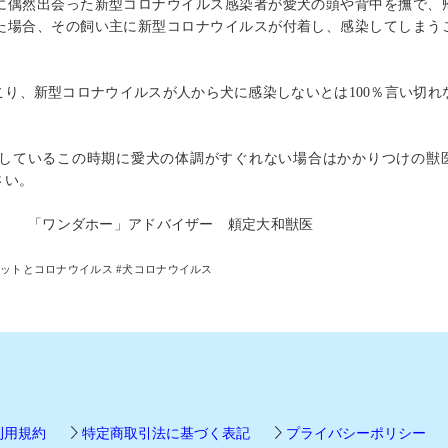
に偶然出会った新型コロナウイルス感染者が愛犬の頭や背中を撫で、
た場合、その飼い主に新型コロナウイルスが付着し、感染してしまう
こり、新型コロナウイルスが人から犬に感染しないとは
100
％言い切れ
しているこの時期に愛犬の体調がすぐれない場合はかかりつけの獣
さい。
「ワンダホー」アドバイザー 頼定大和獣医
ペットとコロナウイルス
#
犬コロナウイルス
利用規約
特定商取引法に基づく表記
プライバシーポリシー