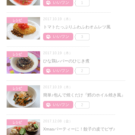
1
2017.10.19（木）
トマトたっぷりふわふわオムレツ風
3
2017.10.19（木）
ひな鶏レバーのひじき煮
2
2017.10.19（木）
簡単♪包んで焼くだけ『鱈のホイル焼き風』
2
2017.12.08（金）
Xmasパーティーに！餃子の皮でピザ♪