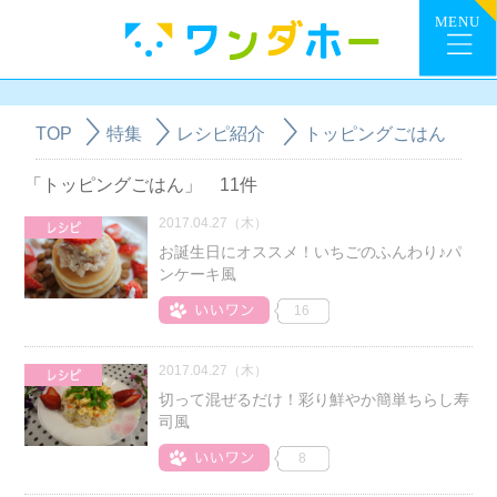
TOP
特集
レシピ紹介
トッピングごはん
「トッピングごはん」 11件
2017.04.27（木）
お誕生日にオススメ！いちごのふんわり♪パ
ンケーキ風
16
2017.04.27（木）
切って混ぜるだけ！彩り鮮やか簡単ちらし寿
司風
8