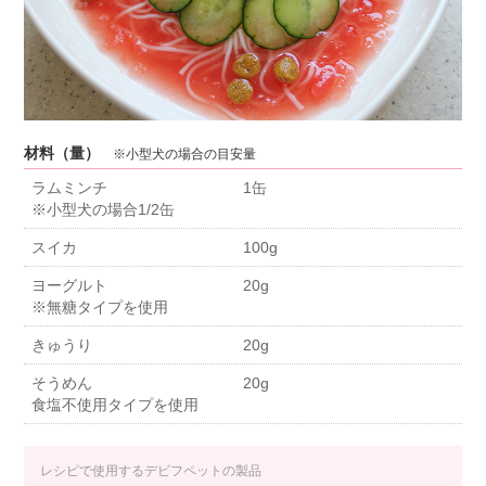
材料（量）
※小型犬の場合の目安量
ラムミンチ
1缶
※小型犬の場合1/2缶
スイカ
100g
ヨーグルト
20g
※無糖タイプを使用
きゅうり
20g
そうめん
20g
食塩不使用タイプを使用
レシピで使用するデビフペットの製品