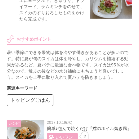
上にヨーグルト、きゅうり、ドラ
イフード、ラムミンチをのせて、
スイカのすりおろしたものをかけ
たら完成です。
おすすめポイント
暑い季節にできる果物は体を冷やす働きがあることが多いので
す。特に夏が旬のスイカは体を冷やし、カリウムを補給する効
果があるなど、夏バテに最適な食べ物です。スイカは95％が水
分なので、散歩の後などの水分補給にもちょうど良いでしょ
う。スイカを上手に取り入れて夏バテを防ぎましょう。
関連キーワード
トッピングごはん
2017.10.19(木)
簡単♪包んで焼くだけ『鱈のホイル焼き風』
2