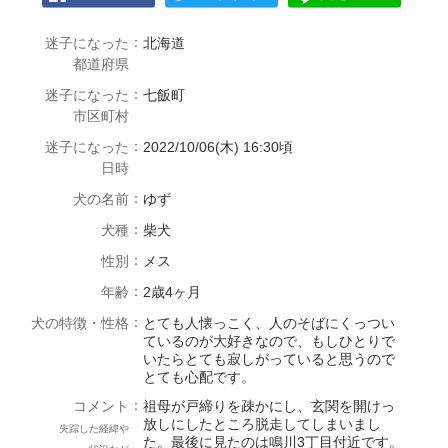
：
迷子になった
北海道
都道府県
：
迷子になった
七飯町
市区町村
：
迷子になった
2022/10/06(木) 16:30頃
日時
：
犬の名前
ゆず
：
犬種
柴犬
：
性別
メス
：
年齢
2歳4ヶ月
：
犬の特徴・性格
とても人懐っこく、人のそばにくっつい
ているのが大好きなので、もしひとりで
いたらとても寂しがっていると思うので
とても心配です。
：
コメント
祖母が戸締りを疎かにし、玄関を開けっ
放しにしたところ脱走してしまいまし
失踪した経緯や
た。最後に見たのは鳴川3丁目付近です。