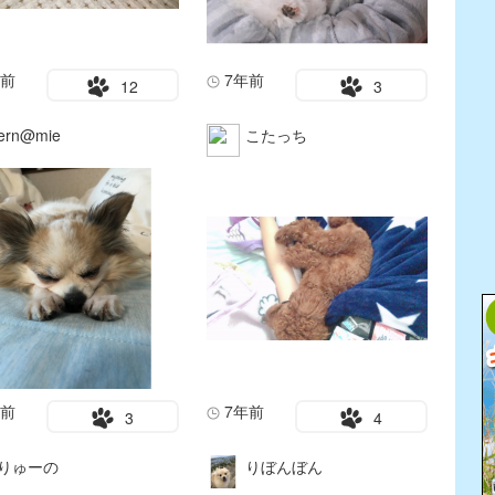
年前
7年前
12
3
ern@mie
こたっち
年前
7年前
3
4
りゅーの
りぼんぼん