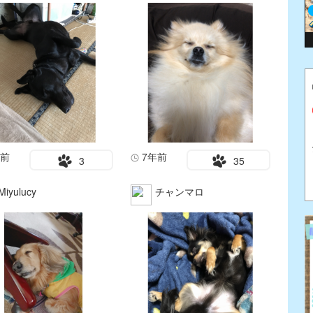
年前
7年前
3
35
Miyulucy
チャンマロ