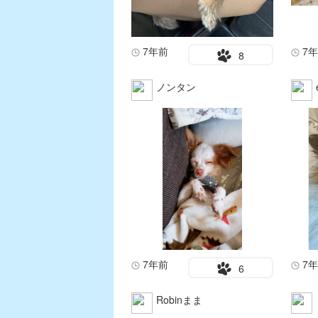
7年前
7
8
ノンタン
7年前
7
6
Robinまま