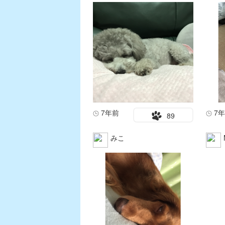
7年前
7
89
みこ