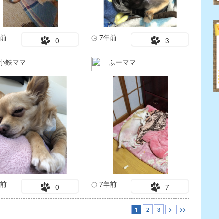
年前
7年前
0
3
小鉄ママ
ふーママ
年前
7年前
0
7
2
3
1
>
>>