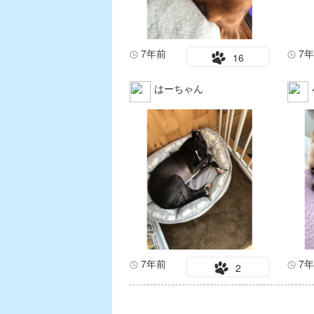
7年前
7
16
はーちゃん
7年前
7
2