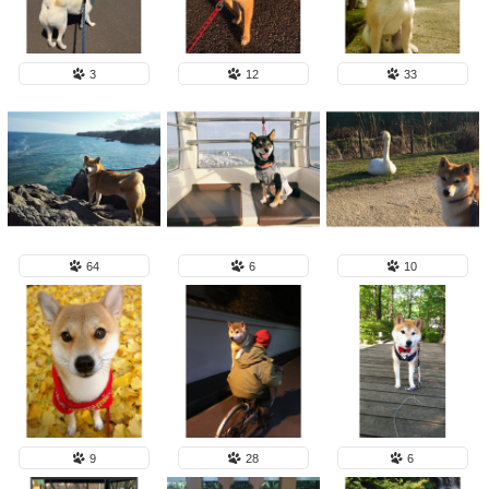
3
12
33
64
6
10
9
28
6