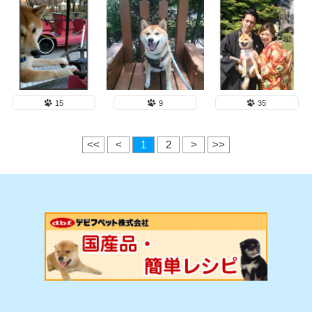
15
9
35
<<
<
1
2
>
>>