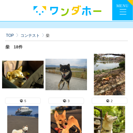
TOP
コンテスト
柴
柴
18件
5
3
2