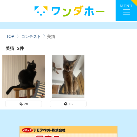
TOP
コンテスト
美猫
美猫
2件
28
16