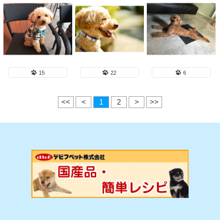
15
22
6
<<
<
1
2
>
>>