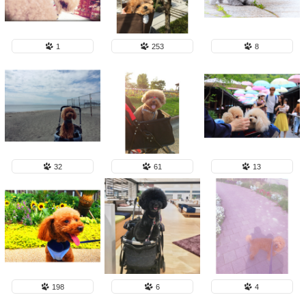
1
253
8
32
61
13
198
6
4