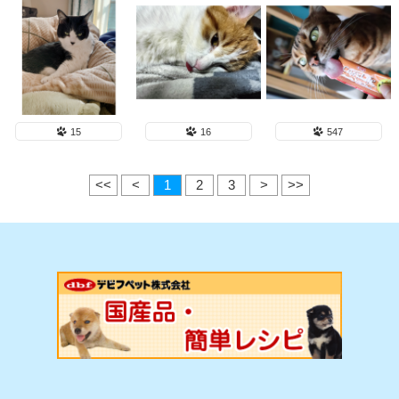
15
16
547
<<
<
1
2
3
>
>>