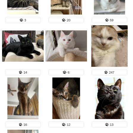
3
20
59
14
6
247
16
12
13