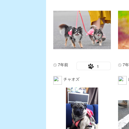
7年前
7
1
チャオズ