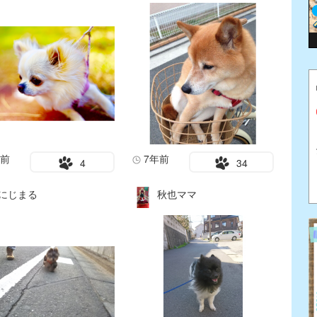
年前
7年前
4
34
にじまる
秋也ママ