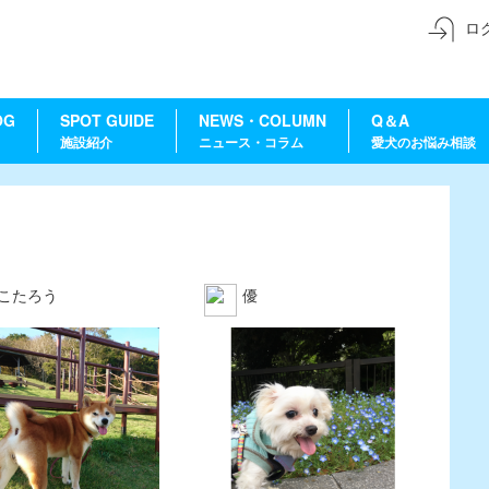
ロ
OG
SPOT GUIDE
NEWS・COLUMN
Q＆A
施設紹介
ニュース・コラム
愛犬のお悩み相談
こたろう
優