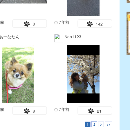
年前
7年前
9
142
あーなたん
Non1123
年前
7年前
9
21
2
1
>
>>