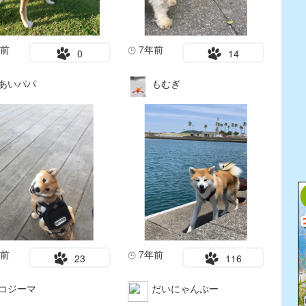
年前
7年前
0
14
あいパパ
もむぎ
年前
7年前
23
116
コジーマ
だいにゃんぷー