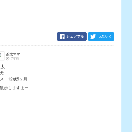
茶太ママ
7年前
茶太
犬
ス 12歳5ヶ月
散歩しますよー