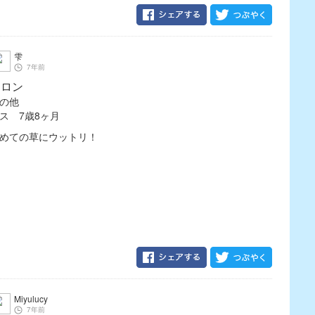
雫
7年前
コロン
の他
ス 7歳8ヶ月
めての草にウットリ！
Miyulucy
7年前