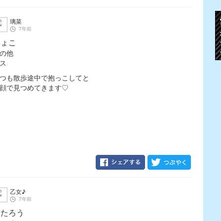
璃菜
7年前
ちょこ
の他
メス
つも散歩途中で抱っこしてと
顔で見つめてきます♡
乙女♪
7年前
こたろう