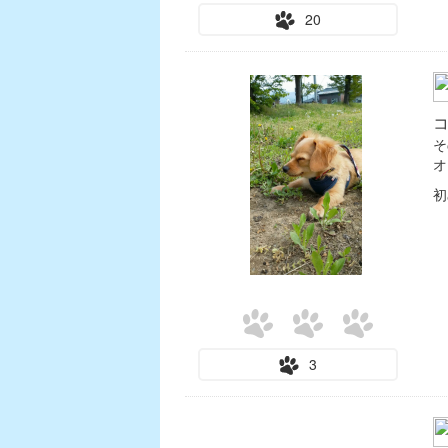
20
そ
オ
初
3