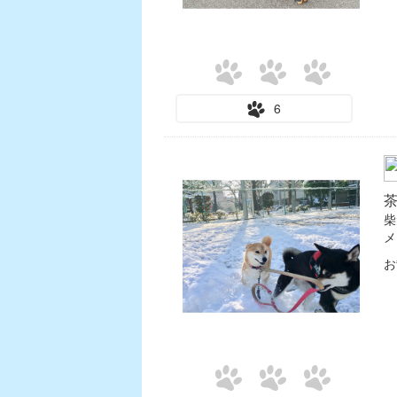
6
柴
メ
お