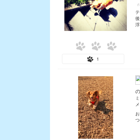
「
テ
後
浮
1
ミ
メ
お
つ