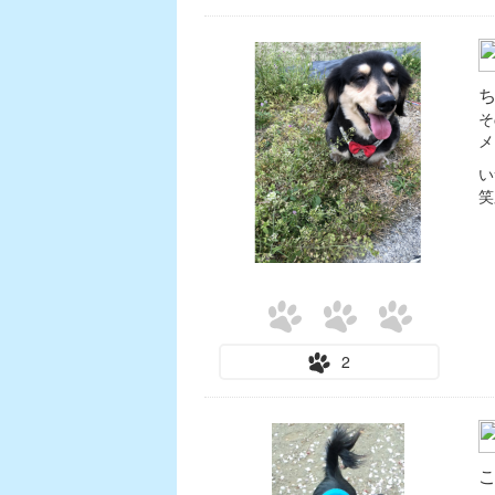
そ
い
笑
2