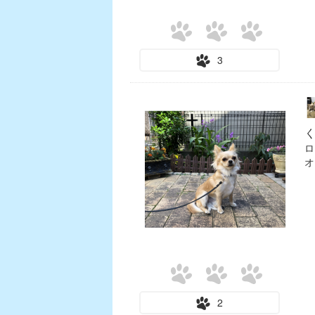
3
ロ
オ
2