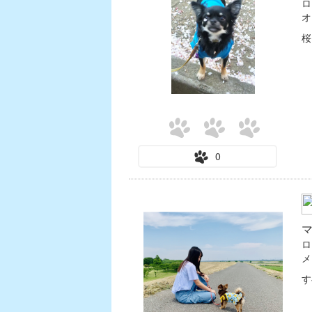
ロ
オ
桜
0
ロ
す